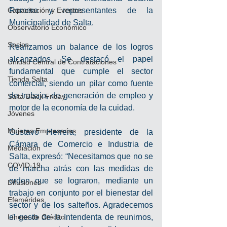
Capacitación y Eventos
Romero y representantes de la 
Municipalidad de Salta.
Observatorio Económico
Socios
Realizamos un balance de los logros 
alcanzados. Se destacó el papel 
Unidad Central de Contrataciones
fundamental que cumple el sector 
Tienda Salta
comercial, siendo un pilar como fuente 
de trabajo, de generación de empleo y 
Salta Black Friday
motor de la economía de la cuidad.
Jóvenes
Mujeres Empresarias
Gustavo Herrera, presidente de la 
Cámara de Comercio e Industria de 
Mediación
Salta, expresó: “Necesitamos que no se 
COVID-19
de marcha atrás con las medidas de 
orden que se lograron, mediante un 
Difusiones
trabajo en conjunto por el bienestar del 
Efemérides
sector y de los salteños. Agradecemos 
Líneas de Crédito
el gesto de la Intendenta de reunirnos, 