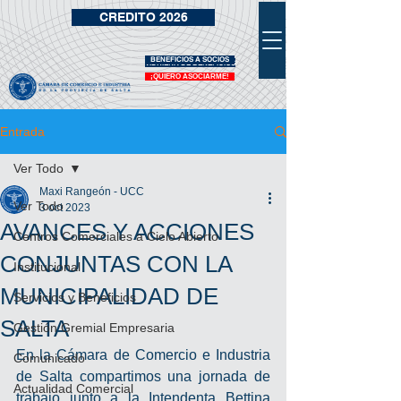
CREDITO 2026
BENEFICIOS A SOCIOS
VIDRIERA DE BENEFICIOS
¡QUIERO ASOCIARME!
Entrada
Ver Todo
Maxi Rangeón - UCC
Ver Todo
3 oct 2023
AVANCES Y ACCIONES
Centros Comerciales a Cielo Abierto
CONJUNTAS CON LA
Institucional
MUNICIPALIDAD DE
Servicios y Beneficios
SALTA
Gestión Gremial Empresaria
En la Cámara de Comercio e Industria 
Comunicado
de Salta compartimos una jornada de 
Actualidad Comercial
trabajo junto a la Intendenta Bettina 