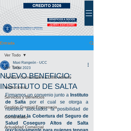
CREDITO 2026
BENEFICIOS A SOCIOS
VIDRIERA DE BENEFICIOS
¡QUIERO ASOCIARME!
Entrada
Ver Todo
Maxi Rangeón - UCC
Ver Todo
14 jul 2023
NUEVO BENEFICIO:
Centros Comerciales a Cielo Abierto
INSTITUTO DE SALTA
Institucional
Firmamos un convenio junto a 
Instituto 
Servicios y Beneficios
de Salta 
por el cual se otorga a 
Gestión Gremial Empresaria
nuestros asociados la posibilidad de
contratar la Cobertura del Seguro de 
Comunicado
Salud Coseguro Altos de Salta 
Actualidad Comercial
(exclusivamente para quienes tengan 