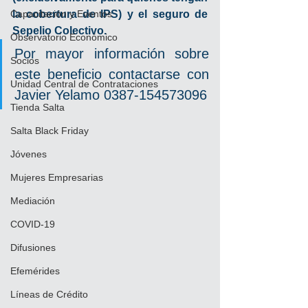
Capacitación y Eventos
la cobertura de IPS) y el seguro de 
Sepelio Colectivo.
Observatorio Económico
Por mayor información sobre 
Socios
este beneficio contactarse con 
Unidad Central de Contrataciones
Javier Yelamo 0387-154573096
Tienda Salta
Salta Black Friday
Jóvenes
Mujeres Empresarias
Mediación
COVID-19
Difusiones
Efemérides
Líneas de Crédito