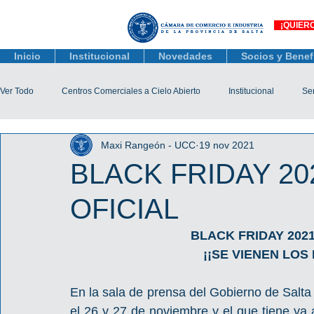
¡QUIER
Inicio
Institucional
Novedades
Socios y Benef
Ver Todo
Centros Comerciales a Cielo Abierto
Institucional
Ser
Maxi Rangeón - UCC
19 nov 2021
Actualidad Comercial
Capacitación y Eventos
Observatorio 
BLACK FRIDAY 20
OFICIAL
Tienda Salta
Salta Black Friday
Jóvenes
Mujeres Empr
BLACK FRIDAY 202
¡¡SE VIENEN LO
Líneas de Crédito
En la sala de prensa del Gobierno de Salt
el 26 y 27 de noviembre y el que tiene ya 