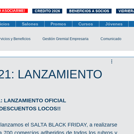
O ASOCIARME!
CREDITO 2026
BENEFICIOS A SOCIOS
VIDRIER
icios
Salones
Promos
Cursos
Jóvenes
vicios y Beneficios
Gestión Gremial Empresaria
Comunicado
Económico
Socios
Unidad Central de Contrataciones
21: LANZAMIENTO
esarias
Mediación
COVID-19
Difusiones
Efemérides
1: LANZAMIENTO OFICIAL
S DESCUENTOS LOCOS!!
a lanzamos el SALTA BLACK FRIDAY, a realizarse 
a 700 comercios adheridos de todos los rubros y 