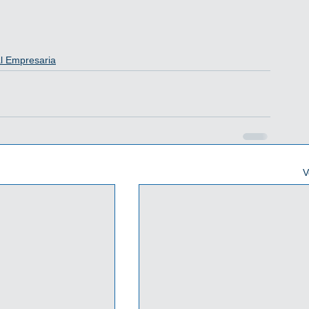
l Empresaria
V