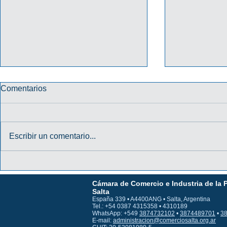
Comentarios
Escribir un comentario...
PROMO "TU CREDENCIAL
PROMO HA
DIGITAL TE DA MÁS" 2026
31/10/202
Cámara de Comercio e Industria de la 
MACRO
Salta
España 339 • A4400ANG • Salta, Argentina
Tel.: +54 0387 4315358 • 4310189
WhatsApp: +549
3874732102
•
3874489701
•
3
E-mail:
administracion@comerciosalta.org.ar