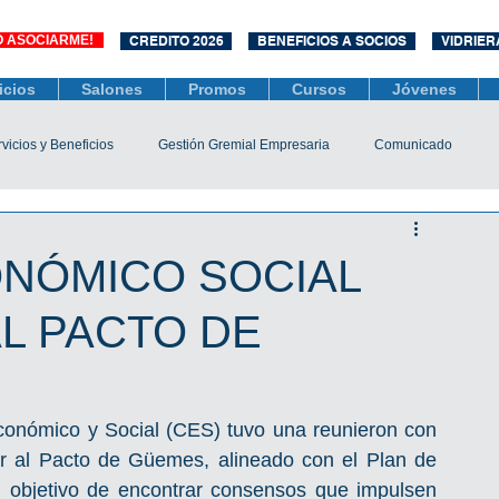
O ASOCIARME!
CREDITO 2026
BENEFICIOS A SOCIOS
VIDRIER
icios
Salones
Promos
Cursos
Jóvenes
vicios y Beneficios
Gestión Gremial Empresaria
Comunicado
Económico
Socios
Unidad Central de Contrataciones
ONÓMICO SOCIAL
L PACTO DE
esarias
Mediación
COVID-19
Difusiones
Efemérides
onómico y Social (CES) tuvo una reunieron con 
r al Pacto de Güemes, alineado con el Plan de 
l objetivo de encontrar consensos que impulsen 