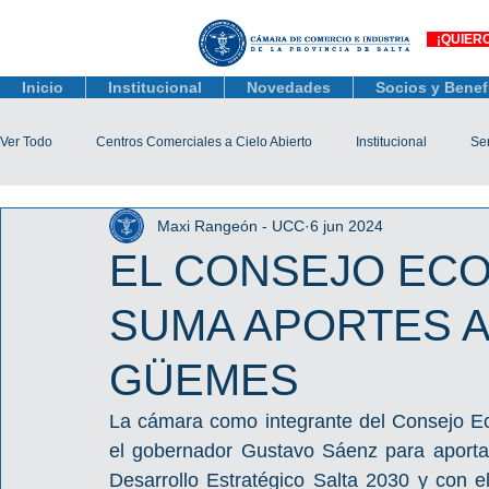
¡QUIER
Inicio
Institucional
Novedades
Socios y Benef
Ver Todo
Centros Comerciales a Cielo Abierto
Institucional
Ser
Maxi Rangeón - UCC
6 jun 2024
Actualidad Comercial
Capacitación y Eventos
Observatorio 
EL CONSEJO EC
SUMA APORTES A
Tienda Salta
Salta Black Friday
Jóvenes
Mujeres Empr
GÜEMES
Líneas de Crédito
La cámara como integrante del Consejo Ec
el gobernador Gustavo Sáenz para aporta
Desarrollo Estratégico Salta 2030 y con e