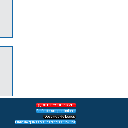
O!
¡QUIERO ASOCIARME!
Botón de arrepentimiento
Descarga de Logos
Libro de quejas y sugerencias On-Line