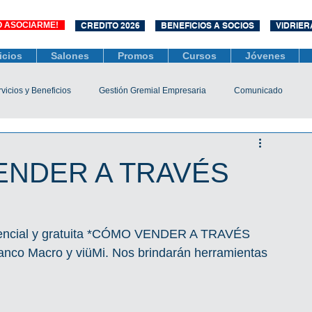
O ASOCIARME!
CREDITO 2026
BENEFICIOS A SOCIOS
VIDRIER
icios
Salones
Promos
Cursos
Jóvenes
vicios y Beneficios
Gestión Gremial Empresaria
Comunicado
Económico
Socios
Unidad Central de Contrataciones
ENDER A TRAVÉS
esarias
Mediación
COVID-19
Difusiones
Efemérides
resencial y gratuita *CÓMO VENDER A TRAVÉS 
nco Macro y viüMi. Nos brindarán herramientas 