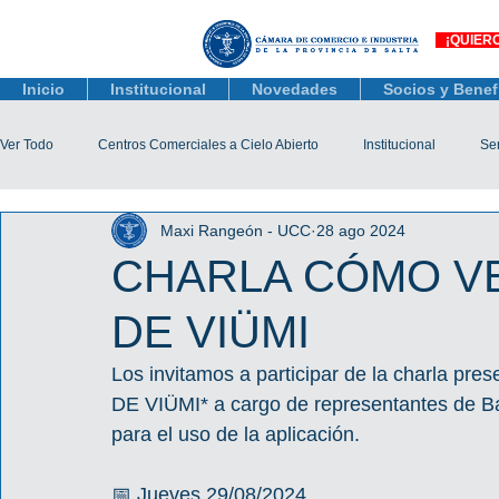
¡QUIER
Inicio
Institucional
Novedades
Socios y Benef
Ver Todo
Centros Comerciales a Cielo Abierto
Institucional
Ser
Maxi Rangeón - UCC
28 ago 2024
Actualidad Comercial
Capacitación y Eventos
Observatorio 
CHARLA CÓMO V
DE VIÜMI
Tienda Salta
Salta Black Friday
Jóvenes
Mujeres Empr
Los invitamos a participar de la charla p
DE VIÜMI* a cargo de representantes de Ba
Líneas de Crédito
para el uso de la aplicación.
📅 Jueves 29/08/2024