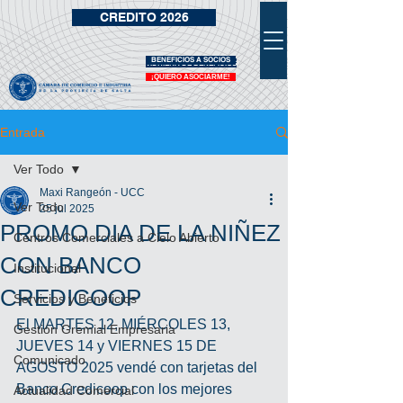
CREDITO 2026
BENEFICIOS A SOCIOS
VIDRIERA DE BENEFICIOS
¡QUIERO ASOCIARME!
Entrada
Ver Todo
Maxi Rangeón - UCC
Ver Todo
25 jul 2025
PROMO DIA DE LA NIÑEZ
Centros Comerciales a Cielo Abierto
CON BANCO
Institucional
CREDICOOP
Servicios y Beneficios
El MARTES 12, MIÉRCOLES 13, 
Gestión Gremial Empresaria
JUEVES 14 y VIERNES 15 DE 
Comunicado
AGOSTO 2025 vendé con tarjetas del 
Banco Credicoop con los mejores 
Actualidad Comercial