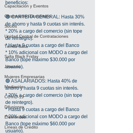
beneficios:
Capacitación y Eventos
Observatorio Económico
🟢 CARTERA GENERAL: Hasta 30% 
de ahorro y hasta 9 cuotas sin interés.
Socios
* 20% a cargo del comercio (sin tope 
Unidad Central de Contrataciones
de reintegro).
* Hasta 9 cuotas a cargo del Banco
Tienda Salta
* 10% adicional con MODO a cargo del 
Salta Black Friday
Banco (tope máximo $30.000 por 
Jóvenes
usuario).
Mujeres Empresarias
🟢 ASALARIADOS: Hasta 40% de 
Mediación
ahorro y hasta 9 cuotas sin interés.
* 20% a cargo del comercio (sin tope 
COVID-19
de reintegro).
Difusiones
* Hasta 9 cuotas a cargo del Banco
* 20% adicional con MODO a cargo del 
Efemérides
Banco (tope máximo $60.000 por 
Líneas de Crédito
usuario).