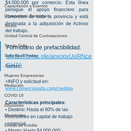
$4.000.000 por comercio. Esta línea 
Capacitación y Eventos
persigue el apoyo financiero para 
Observatorio Económico
comercios de toda la provincia y está 
destinada a la adquisición de Activos 
Socios
del trabajo.
Unidad Central de Contrataciones
Tienda Salta
Formulario de prefactibilidad: 
https://forms.gle/anvopvUviRNce
Salta Black Friday
GH7A
Jóvenes
Mujeres Empresarias
+INFO y solicitud en: 
Mediación
www.comerciosalta.com/creditos
COVID-19
Características principales:
Difusiones
• Destino: Hasta el 80% de las 
Efemérides
inversiones en capital de trabajo 
comercial.
Líneas de Crédito
• Monto: Hasta $4.000.000.-