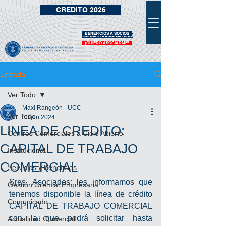
CREDITO 2026
BENEFICIOS A SOCIOS
VIDRIERA DE BENEFICIOS
¡QUIERO ASOCIARME!
Entrada
Ver Todo
Maxi Rangeón - UCC
Ver Todo
13 jun 2024
LINEA DE CREDITO:
Centros Comerciales a Cielo Abierto
CAPITAL DE TRABAJO
Institucional
COMERCIAL
Servicios y Beneficios
Sres. Asociados: les informamos que 
Gestión Gremial Empresaria
tenemos disponible la línea de crédito 
Comunicado
CAPITAL DE TRABAJO COMERCIAL 
con la que podrá solicitar hasta 
Actualidad Comercial