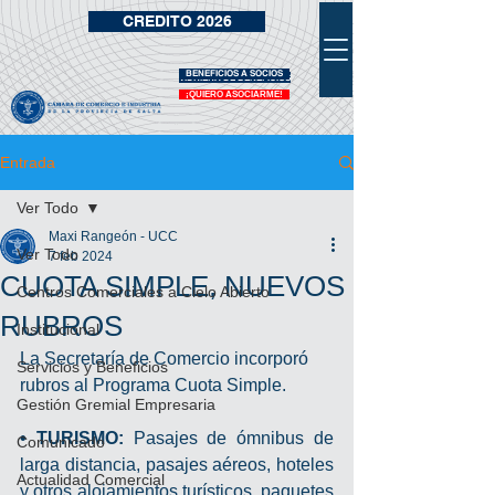
CREDITO 2026
BENEFICIOS A SOCIOS
VIDRIERA DE BENEFICIOS
¡QUIERO ASOCIARME!
Entrada
Ver Todo
Maxi Rangeón - UCC
Ver Todo
7 feb 2024
CUOTA SIMPLE, NUEVOS
Centros Comerciales a Cielo Abierto
RUBROS
Institucional
La Secretaría de Comercio incorporó 
Servicios y Beneficios
rubros al Programa Cuota Simple.
Gestión Gremial Empresaria
• TURISMO:
 Pasajes de ómnibus de 
Comunicado
larga distancia, pasajes aéreos, hoteles 
Actualidad Comercial
y otros alojamientos turísticos, paquetes 