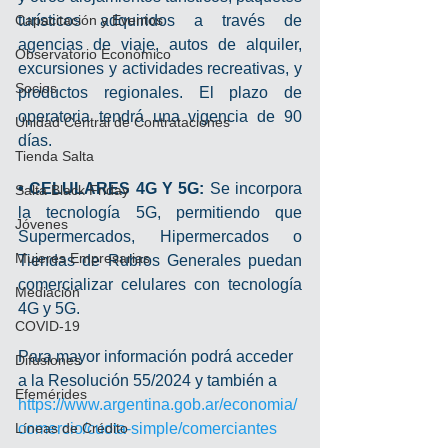
Capacitación y Eventos
turísticos adquiridos a través de 
agencias de viaje, autos de alquiler, 
Observatorio Económico
excursiones y actividades recreativas, y 
Socios
productos regionales. El plazo de 
operatoria tendrá una vigencia de 90 
Unidad Central de Contrataciones
días.
Tienda Salta
• CELULARES 4G Y 5G: 
Se incorpora 
Salta Black Friday
la tecnología 5G, permitiendo que 
Jóvenes
Supermercados, Hipermercados o 
Mujeres Empresarias
Tiendas de Rubros Generales puedan 
comercializar celulares con tecnología 
Mediación
4G y 5G.
COVID-19
Para mayor información podrá acceder 
Difusiones
a la Resolución 55/2024 y también a 
Efemérides
https://www.argentina.gob.ar/economia/
Líneas de Crédito
comercio/cuota-simple/comerciantes