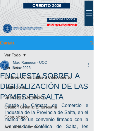
CREDITO 2026
BENEFICIOS A SOCIOS
VIDRIERA DE BENEFICIOS
¡QUIERO ASOCIARME!
Entrada
Ver Todo
Maxi Rangeón - UCC
Ver Todo
8 nov 2023
ENCUESTA SOBRE LA
Centros Comerciales a Cielo Abierto
DIGITALIZACIÓN DE LAS
Institucional
PYMES EN SALTA
Servicios y Beneficios
Desde la Cámara de Comercio e 
Gestión Gremial Empresaria
Industria de la Provincia de Salta, en el 
Comunicado
marco de un convenio firmado con la 
Universidad Católica de Salta, les 
Actualidad Comercial