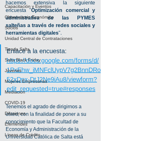
hacemos extensiva la siguiente 
Capacitación y Eventos
encuesta "
Optimización comercial y 
Observatorio Económico
administrativa de las PYMES 
salteñas a través de redes sociales y 
Socios
herramientas digitales
".
Unidad Central de Contrataciones
Tienda Salta
Enlace a la encuesta: 
https://docs.google.com/forms/d/
Salta Black Friday
1PxEhw_iMNFclUypV7g2BnnDRo
Jóvenes
52xDnx-DtJ2Ne9iAu8/viewform?
Mujeres Empresarias
edit_requested=true#responses
Mediación
COVID-19
Tenemos el agrado de dirigirnos a 
Difusiones
usted, con la finalidad de poner a su 
conocimiento que la Facultad de 
Efemérides
Economía y Administración de la 
Líneas de Crédito
Universidad Católica de Salta está 