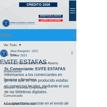
CREDITO 2026
BENEFICIOS A SOCIOS
VIDRIERA DE BENEFICIOS
¡QUIERO ASOCIARME!
Entrada
Ver Todo
Maxi Rangeón - UCC
Ver Todo
17 mar 2023
EVITE ESTAFAS
Centros Comerciales a Cielo Abierto
Sr. Comerciante: EVITE ESTAFAS
Institucional
Informamos a los comerciantes en 
Servicios y Beneficios
general que se han producido estafas 
en comercios locales, mediante el uso 
Gestión Gremial Empresaria
de las billeteras digitales.
Comunicado
ℹ 
La operatoria consiste en el envío de 
Actualidad Comercial