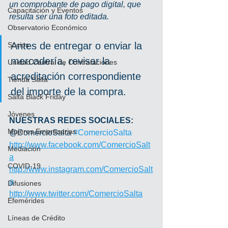
un comprobante de pago digital, que 
Capacitación y Eventos
resulta ser una foto editada.
Observatorio Económico
Antes de entregar o enviar la 
Socios
mercadería, revisar la 
Unidad Central de Contrataciones
acreditación correspondiente 
Tienda Salta
del importe de la compra.
Salta Black Friday
Jóvenes
NUESTRAS REDES SOCIALES:
Mujeres Empresarias
@ComercioSalta 
#ComercioSalta
http://www.facebook.com/ComercioSalt
Mediación
a
COVID-19
http://www.instagram.com/ComercioSalt
a
Difusiones
http://www.twitter.com/ComercioSalta
Efemérides
Líneas de Crédito