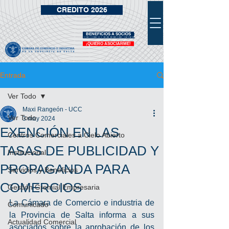
CREDITO 2026
BENEFICIOS A SOCIOS
VIDRIERA DE BENEFICIOS
¡QUIERO ASOCIARME!
Entrada
Ver Todo
Maxi Rangeón - UCC
Ver Todo
3 may 2024
EXENCIÓN EN LAS
Centros Comerciales a Cielo Abierto
TASAS DE PUBLICIDAD Y
Institucional
PROPAGANDA PARA
Servicios y Beneficios
COMERCIOS
Gestión Gremial Empresaria
La Cámara de Comercio e industria de 
Comunicado
la Provincia de Salta informa a sus 
Actualidad Comercial
asociados sobre la aprobación de los 