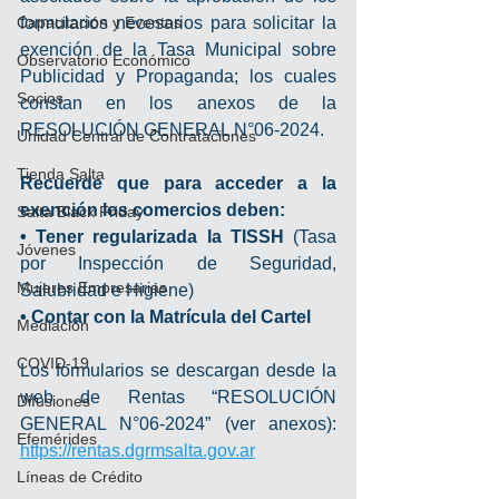
Capacitación y Eventos
formularios necesarios para solicitar la 
exención de la Tasa Municipal sobre 
Observatorio Económico
Publicidad y Propaganda; los cuales 
Socios
constan en los anexos de la 
RESOLUCIÓN GENERAL N°06-2024.
Unidad Central de Contrataciones
Tienda Salta
Recuerde que para acceder a la 
exención los comercios deben:
Salta Black Friday
• Tener regularizada la TISSH 
(Tasa 
Jóvenes
por Inspección de Seguridad, 
Mujeres Empresarias
Salubridad e Higiene)
• Contar con la Matrícula del Cartel
Mediación
COVID-19
Los formularios se descargan desde la 
web de Rentas “RESOLUCIÓN 
Difusiones
GENERAL N°06-2024” (ver anexos): 
Efemérides
https://rentas.dgrmsalta.gov.ar
Líneas de Crédito