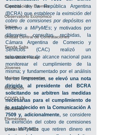
Capacitación y Eventos
Central de la República Argentina 
(BCRA) que 
establece la eximición del 
Observatorio Económico
cobro de comisiones por depósitos en 
Socios
efectivo a MiPyMEs
; y motivados por 
diferentes consultas recibidas, la 
Unidad Central de Contrataciones
Cámara Argentina de Comercio y 
Tienda Salta
Servicios (CAC) realizó un 
relevamiento de alcance nacional para 
Salta Black Friday
monitorear el cumplimiento de la 
Jóvenes
misma; y fundamentado por el análisis 
Mujeres Empresarias
de las respuestas, 
se elevó una nota 
dirigida al presidente del BCRA 
Mediación
solicitando se arbitren las medidas 
COVID-19
necesarias para el cumplimiento de 
lo establecido en la Comunicación A 
Difusiones
7509 y, adicionalmente, 
se considere 
Efemérides
la eximición del cobro de comisiones 
Líneas de Crédito
para MiPyMEs que retiren dinero en 