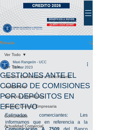
CREDITO 2026
BENEFICIOS A SOCIOS
VIDRIERA DE BENEFICIOS
¡QUIERO ASOCIARME!
Entrada
Ver Todo
Maxi Rangeón - UCC
Ver Todo
31 mar 2023
GESTIONES ANTE EL
Centros Comerciales a Cielo Abierto
COBRO DE COMISIONES
Institucional
POR DEPÓSITOS EN
Servicios y Beneficios
EFECTIVO
Gestión Gremial Empresaria
Estimados comerciantes: Les 
Comunicado
informamos que en referencia a la 
Actualidad Comercial
Comunicación A 7509
 del Banco 