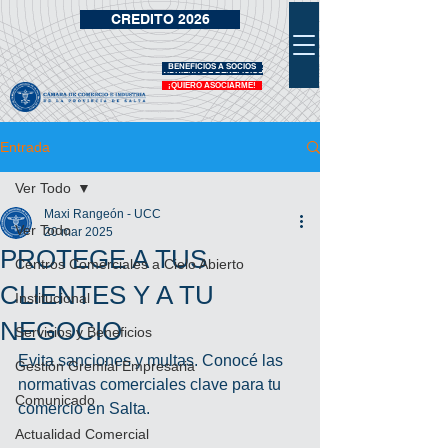
CREDITO 2026
BENEFICIOS A SOCIOS
VIDRIERA DE BENEFICIOS
¡QUIERO ASOCIARME!
Entrada
Ver Todo
Maxi Rangeón - UCC
Ver Todo
20 mar 2025
PROTEGE A TUS
Centros Comerciales a Cielo Abierto
CLIENTES Y A TU
Institucional
NEGOCIO
Servicios y Beneficios
Evita sanciones y multas. Conocé las 
Gestión Gremial Empresaria
normativas comerciales clave para tu 
Comunicado
comercio en Salta.
Actualidad Comercial