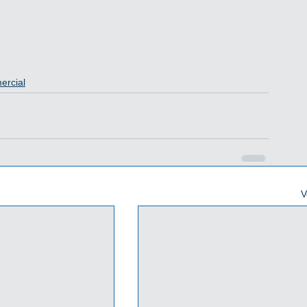
ercial
V