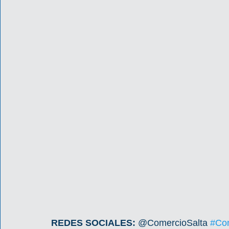
REDES SOCIALES: 
@ComercioSalta 
#Com