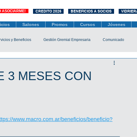
O ASOCIARME!
CREDITO 2026
BENEFICIOS A SOCIOS
VIDRIER
icios
Salones
Promos
Cursos
Jóvenes
vicios y Beneficios
Gestión Gremial Empresaria
Comunicado
Económico
Socios
Unidad Central de Contrataciones
E 3 MESES CON
esarias
Mediación
COVID-19
Difusiones
Efemérides
ttps://www.macro.com.ar/beneficios/beneficio?