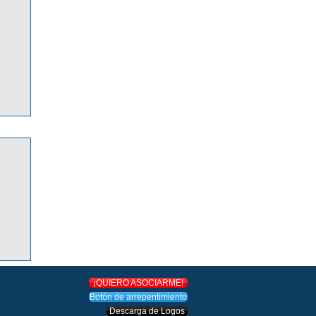
O!
¡QUIERO ASOCIARME!
Botón de arrepentimiento
Descarga de Logos