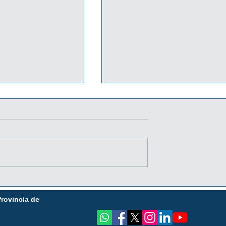
STA EL
PROMO DIA DEL NIÑO
6 CON BANCO
JUNTO A BANCO MACRO
Provincia de
¡ADHERÍ YA TU COMERCI