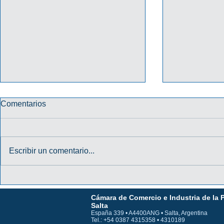
Comentarios
Escribir un comentario...
PROMO "TU CREDENCIAL
PROMO HA
DIGITAL TE DA MÁS" 2026
31/10/202
Cámara de Comercio e Industria de la 
MACRO
Salta
España 339 • A4400ANG • Salta, Argentina
Tel.: +54 0387 4315358 • 4310189