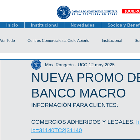
¡QUIER
Inicio
Institucional
Novedades
Socios y Benef
Ver Todo
Centros Comerciales a Cielo Abierto
Institucional
Ser
Maxi Rangeón - UCC
12 may 2025
Actualidad Comercial
Capacitación y Eventos
Observatorio 
NUEVA PROMO D
BANCO MACRO
Tienda Salta
Salta Black Friday
Jóvenes
Mujeres Empr
INFORMACIÓN PARA CLIENTES:
Líneas de Crédito
COMERCIOS ADHERIDOS Y LEGALES: 
h
id=31140TC2|31140