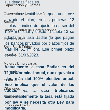
sus deudas fiscales.
Capacitación y Eventos
Observatorio Económico
La norma estableció que una vez 
lanzado el plan, en las primeras 12 
Socios
cuotas el índice de ajuste iba a ser del 
Unidad Central de Contrataciones
1,5% mensual y desde la cuota 13 se 
adoptará la tasa Badlar (la que pagan 
Tienda Salta
los bancos privados por plazos fijos de 
Salta Black Friday
más de $1 millón). Ese primer plazo 
Jóvenes
cerró el 31/03/2023.
Mujeres Empresarias
Actualmente la tasa Badlar es del 
Mediación
71,84% nominal anual, que equivale a 
algo más del 100% efectivo anual. 
COVID-19
Eso implica que el valor de las 
Difusiones
cuotas va a casi triplicarse. 
Lamentablemente la tasa está fijada 
Efemérides
por ley y se necesita otra Ley para 
Líneas de Crédito
modificarla.