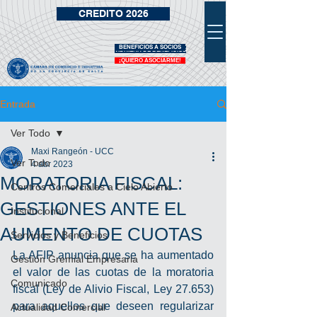
CREDITO 2026
BENEFICIOS A SOCIOS
VIDRIERA DE BENEFICIOS
¡QUIERO ASOCIARME!
Entrada
Ver Todo
Maxi Rangeón - UCC
Ver Todo
4 abr 2023
MORATORIA FISCAL:
Centros Comerciales a Cielo Abierto
GESTIONES ANTE EL
Institucional
AUMENTO DE CUOTAS
Servicios y Beneficios
La AFIP anuncia que se ha aumentado 
Gestión Gremial Empresaria
el valor de las cuotas de la moratoria 
Comunicado
fiscal (Ley de Alivio Fiscal, Ley 27.653) 
para aquellos que deseen regularizar 
Actualidad Comercial