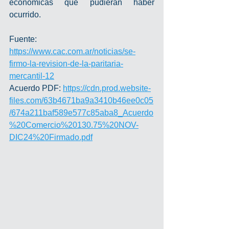
económicas que pudieran haber 
ocurrido.
Fuente: 
https://www.cac.com.ar/noticias/se-
firmo-la-revision-de-la-paritaria-
mercantil-12
Acuerdo PDF: 
https://cdn.prod.website-
files.com/63b4671ba9a3410b46ee0c05
/674a211baf589e577c85aba8_Acuerdo
%20Comercio%20130.75%20NOV-
DIC24%20Firmado.pdf