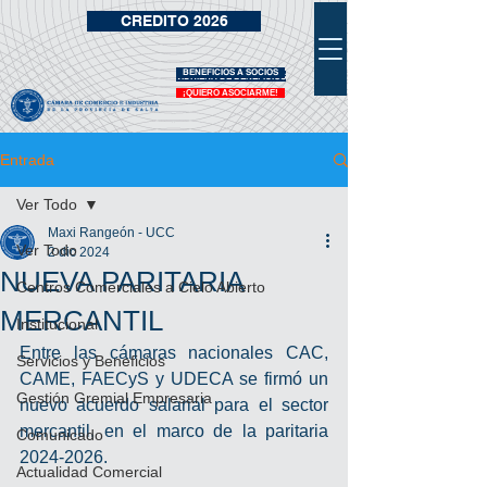
CREDITO 2026
BENEFICIOS A SOCIOS
VIDRIERA DE BENEFICIOS
¡QUIERO ASOCIARME!
Entrada
Ver Todo
Maxi Rangeón - UCC
Ver Todo
2 dic 2024
NUEVA PARITARIA
Centros Comerciales a Cielo Abierto
MERCANTIL
Institucional
Entre las cámaras nacionales CAC, 
Servicios y Beneficios
CAME, FAECyS y UDECA se firmó un 
Gestión Gremial Empresaria
nuevo acuerdo salarial para el sector 
mercantil, en el marco de la paritaria 
Comunicado
2024-2026.
Actualidad Comercial