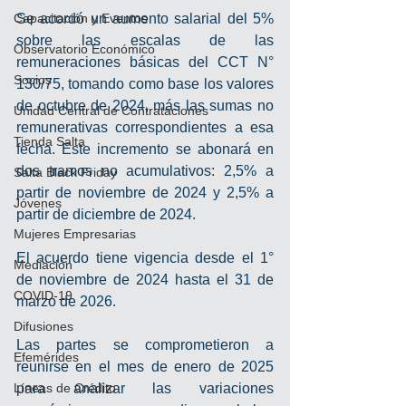
Capacitación y Eventos
Se acordó un aumento salarial del 5% 
sobre las escalas de las 
Observatorio Económico
remuneraciones básicas del CCT N° 
Socios
130/75, tomando como base los valores 
de octubre de 2024, más las sumas no 
Unidad Central de Contrataciones
remunerativas correspondientes a esa 
Tienda Salta
fecha. Este incremento se abonará en 
dos tramos no acumulativos: 2,5% a 
Salta Black Friday
partir de noviembre de 2024 y 2,5% a 
Jóvenes
partir de diciembre de 2024.
Mujeres Empresarias
El acuerdo tiene vigencia desde el 1° 
Mediación
de noviembre de 2024 hasta el 31 de 
COVID-19
marzo de 2026.
Difusiones
Las partes se comprometieron a 
Efemérides
reunirse en el mes de enero de 2025 
Líneas de Crédito
para analizar las variaciones 