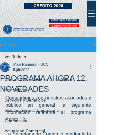
CREDITO 2026
BENEFICIOS A SOCIOS
VIDRIERA DE BENEFICIOS
¡QUIERO ASOCIARME!
Entrada
Ver Todo
Maxi Rangeón - UCC
Ver Todo
3 jul 2023
PROGRAMA AHORA 12,
Centros Comerciales a Cielo Abierto
NOVEDADES
Institucional
Compartimos con nuestros asociados y 
Servicios y Beneficios
público en general la siguiente 
Gestión Gremial Empresaria
información referente al programa 
Ahora 12.
Comunicado
Actualidad Comercial
La Secretaría de Comercio, mediante la 