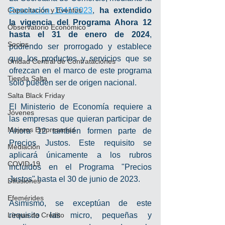
Capacitación y Eventos
Resolución 1041/2023
, 
ha extendido 
la vigencia del Programa Ahora 12 
Observatorio Económico
hasta el 31 de enero de 2024
, 
Socios
pudiendo ser prorrogado y establece 
que los productos y servicios que se 
Unidad Central de Contrataciones
ofrezcan en el marco de este programa 
Tienda Salta
solo pueden ser de origen nacional.
Salta Black Friday
El Ministerio de Economía requiere a 
Jóvenes
las empresas que quieran participar de 
Mujeres Empresarias
Ahora 12 también formen parte de 
Precios Justos. Este requisito se 
Mediación
aplicará únicamente a los rubros 
COVID-19
incluidos en el Programa "Precios 
Justos" hasta el 30 de junio de 2023.
Difusiones
Efemérides
Asimismo, se exceptúan de este 
Líneas de Crédito
requisito las micro, pequeñas y 