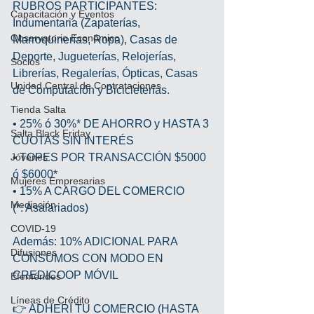
RUBROS PARTICIPANTES: 
Capacitación y Eventos
Indumentaria (Zapaterías, 
Observatorio Económico
Marroquinerías, Ropa), Casas de 
Deporte, Jugueterías, Relojerías, 
Socios
Librerías, Regalerías, Ópticas, Casas 
Unidad Central de Contrataciones
de Computación y Bicicleterías.
Tienda Salta
• 25% ó 30%* DE AHORRO y HASTA 3 
Salta Black Friday
CUOTAS SIN INTERÉS
Jóvenes
• TOPES POR TRANSACCIÓN $5000 
ó $6000*
Mujeres Empresarias
• 15% A CARGO DEL COMERCIO
Mediación
(*: Asalariados)
COVID-19
Además: 10% ADICIONAL PARA 
Difusiones
CONSUMOS CON MODO EN 
CREDICOOP MÓVIL
Efemérides
Líneas de Crédito
👉 ADHERÍ TU COMERCIO (HASTA 