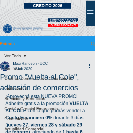
CREDITO 2026
BENEFICIOS A SOCIOS
VIDRIERA DE BENEFICIOS
¡QUIERO ASOCIARME!
Entrada
Ver Todo
Maxi Rangeón - UCC
Ver Todo
18 feb 2020
Promo "Vuelta al Cole",
Centros Comerciales a Cielo Abierto
adhesión de comercios
Institucional
¡Aprovechá esta NUEVA PROMO! 
Servicios y Beneficios
Adherite gratis a la promoción 
VUELTA 
Gestión Gremial Empresaria
AL COLE
 con la que podrás vender a 
Costo Financiero 0%
 durante 3 días 
Comunicado
(
jueves 27, viernes 28 y sábado 29 
Actualidad Comercial
de febrero
), ofreciendo de 
1 hasta 6 