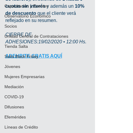
Capacitación y Eventos
cuotas sin interés 
y además un 
10% 
de descuento
 que el cliente verá 
Observatorio Económico
reflejado en su resumen.
Socios
CIERRE DE 
Unidad Central de Contrataciones
ADHESIONES:19/02/2020 • 12:00 Hs.
Tienda Salta
ADEHRITE GRATIS AQUÍ
Salta Black Friday
Jóvenes
Mujeres Empresarias
Mediación
COVID-19
Difusiones
Efemérides
Líneas de Crédito