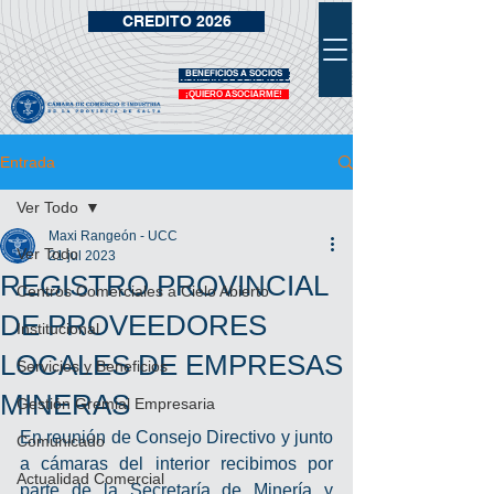
CREDITO 2026
BENEFICIOS A SOCIOS
VIDRIERA DE BENEFICIOS
¡QUIERO ASOCIARME!
Entrada
Ver Todo
Maxi Rangeón - UCC
Ver Todo
21 jul 2023
REGISTRO PROVINCIAL
Centros Comerciales a Cielo Abierto
DE PROVEEDORES
Institucional
LOCALES DE EMPRESAS
Servicios y Beneficios
MINERAS
Gestión Gremial Empresaria
En reunión de Consejo Directivo y junto 
Comunicado
a cámaras del interior recibimos por 
Actualidad Comercial
parte de la Secretaría de Minería y 