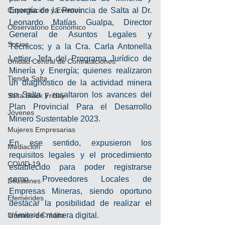
Capacitación y Eventos
Energía de la Provincia de Salta al Dr. 
Leonardo Matías Gualpa, Director 
Observatorio Económico
General de Asuntos Legales y 
Socios
Técnicos; y a la Cra. Carla Antonella 
Lettier, Jefa del Programa Jurídico de 
Unidad Central de Contrataciones
Minería y Energía; quienes realizaron 
Tienda Salta
un diagnostico de la actividad minera 
en Salta y resaltaron los avances del 
Salta Black Friday
Plan Provincial Para el Desarrollo 
Jóvenes
Minero Sustentable 2023.
Mujeres Empresarias
En ese sentido, expusieron los 
Mediación
requisitos legales y el procedimiento 
COVID-19
establecido para poder registrarse 
como Proveedores Locales de 
Difusiones
Empresas Mineras, siendo oportuno 
Efemérides
destacar la posibilidad de realizar el 
Líneas de Crédito
trámite de manera digital.