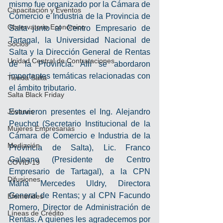
mismo fue organizado por la Cámara de 
Capacitación y Eventos
Comercio e Industria de la Provincia de 
Observatorio Económico
Salta junto al Centro Empresario de 
Tartagal, la Universidad Nacional de 
Socios
Salta y la Dirección General de Rentas 
Unidad Central de Contrataciones
de la Provincia. Allí se abordaron 
importantes temáticas relacionadas con 
Tienda Salta
el ámbito tributario.
Salta Black Friday
Jóvenes
Estuvieron presentes el Ing. Alejandro 
Peuchot (Secretario Institucional de la 
Mujeres Empresarias
Cámara de Comercio e Industria de la 
Mediación
Provincia de Salta), Lic. Franco 
Galeano (Presidente de Centro 
COVID-19
Empresario de Tartagal), a la CPN 
Difusiones
María Mercedes Uldry, Directora 
General de Rentas; y al CPN Facundo 
Efemérides
Romero, Director de Administración de 
Líneas de Crédito
Rentas. A quienes les agradecemos por 