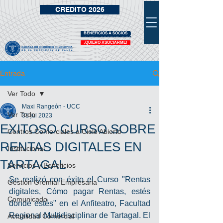
CREDITO 2026
BENEFICIOS A SOCIOS
VIDRIERA DE BENEFICIOS
¡QUIERO ASOCIARME!
Entrada
Ver Todo
Maxi Rangeón - UCC
Ver Todo
31 jul 2023
EXITOSO CURSO SOBRE
Centros Comerciales a Cielo Abierto
RENTAS DIGITALES EN
Institucional
TARTAGAL
Servicios y Beneficios
Se realizó con éxito el Curso "Rentas 
Gestión Gremial Empresaria
digitales, Cómo pagar Rentas, estés 
Comunicado
donde estés" en el Anfiteatro, Facultad 
Regional Multidisciplinar de Tartagal. El 
Actualidad Comercial