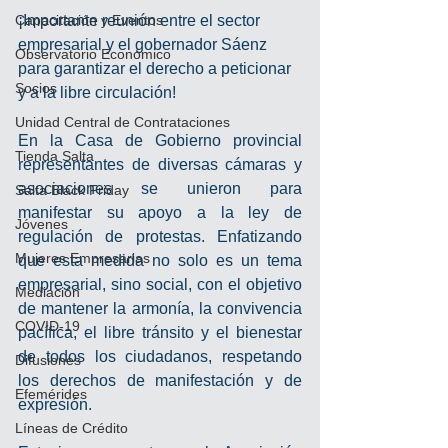
Capacitación y Eventos
¡Importante reunión entre el sector 
empresarial y el gobernador Sáenz 
Observatorio Económico
para garantizar el derecho a peticionar 
Socios
y a la libre circulación!
Unidad Central de Contrataciones
En la Casa de Gobierno provincial 
Tienda Salta
representantes de diversas cámaras y 
asociaciones se unieron para 
Salta Black Friday
manifestar su apoyo a la ley de 
Jóvenes
regulación de protestas. Enfatizando 
Mujeres Empresarias
que esta medida no solo es un tema 
empresarial, sino social, con el objetivo 
Mediación
de mantener la armonía, la convivencia 
COVID-19
pacífica, el libre tránsito y el bienestar 
de todos los ciudadanos, respetando 
Difusiones
los derechos de manifestación y de 
Efemérides
expresión.
Líneas de Crédito