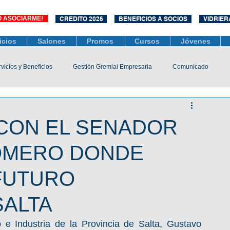
O ASOCIARME!
CREDITO 2026
BENEFICIOS A SOCIOS
VIDRIER
icios
Salones
Promos
Cursos
Jóvenes
vicios y Beneficios
Gestión Gremial Empresaria
Comunicado
Económico
Socios
Unidad Central de Contrataciones
CON EL SENADOR
OMERO DONDE
esarias
Mediación
COVID-19
Difusiones
Efemérides
FUTURO
SALTA
e Industria de la Provincia de Salta, Gustavo 