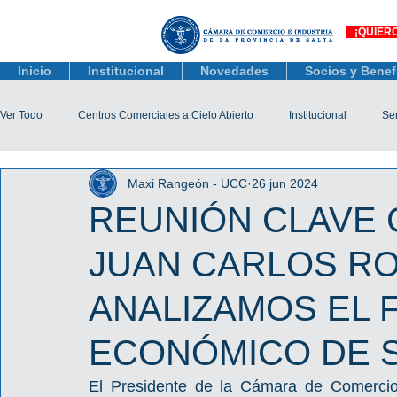
¡QUIER
Inicio
Institucional
Novedades
Socios y Benef
Ver Todo
Centros Comerciales a Cielo Abierto
Institucional
Ser
Maxi Rangeón - UCC
26 jun 2024
Actualidad Comercial
Capacitación y Eventos
Observatorio 
REUNIÓN CLAVE 
JUAN CARLOS R
Tienda Salta
Salta Black Friday
Jóvenes
Mujeres Empr
ANALIZAMOS EL 
Líneas de Crédito
ECONÓMICO DE 
El Presidente de la Cámara de Comercio 