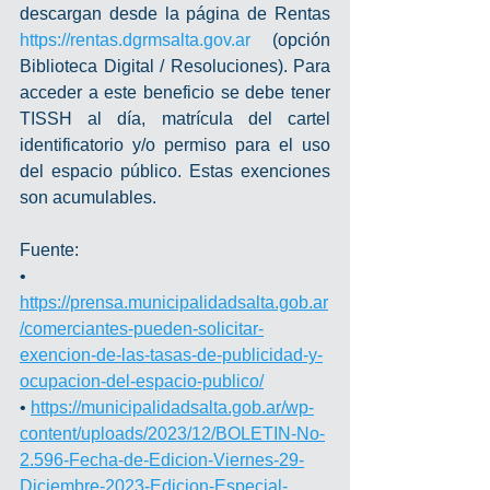
descargan desde la página de Rentas 
https://rentas.dgrmsalta.gov.ar
 (opción 
Biblioteca Digital / Resoluciones). Para 
acceder a este beneficio se debe tener 
TISSH al día, matrícula del cartel 
identificatorio y/o permiso para el uso 
del espacio público. Estas exenciones 
son acumulables.
Fuente: 
• 
https://prensa.municipalidadsalta.gob.ar
/comerciantes-pueden-solicitar-
exencion-de-las-tasas-de-publicidad-y-
ocupacion-del-espacio-publico/
• 
https://municipalidadsalta.gob.ar/wp-
content/uploads/2023/12/BOLETIN-No-
2.596-Fecha-de-Edicion-Viernes-29-
Diciembre-2023-Edicion-Especial-