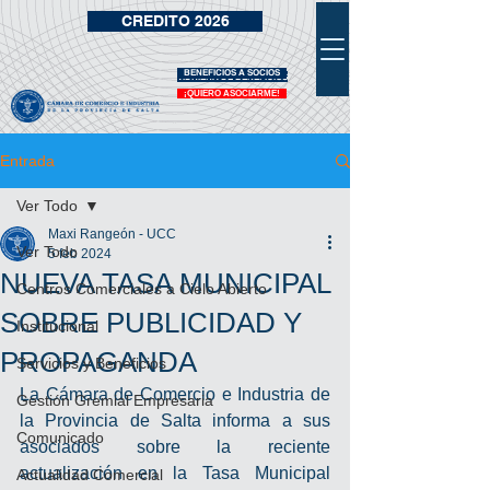
CREDITO 2026
BENEFICIOS A SOCIOS
VIDRIERA DE BENEFICIOS
¡QUIERO ASOCIARME!
Entrada
Ver Todo
Maxi Rangeón - UCC
Ver Todo
5 feb 2024
NUEVA TASA MUNICIPAL
Centros Comerciales a Cielo Abierto
SOBRE PUBLICIDAD Y
Institucional
PROPAGANDA
Servicios y Beneficios
La Cámara de Comercio e Industria de 
Gestión Gremial Empresaria
la Provincia de Salta informa a sus 
Comunicado
asociados sobre la reciente 
actualización en la Tasa Municipal 
Actualidad Comercial