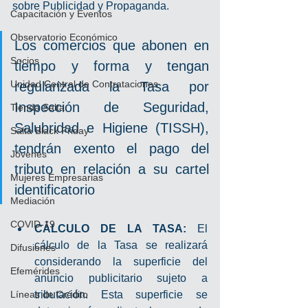
sobre Publicidad y Propaganda.
Capacitación y Eventos
Observatorio Económico
Los comercios que abonen en 
Socios
tiempo y forma y tengan 
Unidad Central de Contrataciones
regularizada la Tasa por 
Inspección de Seguridad, 
Tienda Salta
Salubridad e Higiene (TISSH), 
Salta Black Friday
tendrán exento el pago del 
Jóvenes
tributo en relación a su cartel 
Mujeres Empresarias
identificatorio
Mediación
COVID-19
CÁLCULO DE LA TASA:
 El 
cálculo de la Tasa se realizará 
Difusiones
considerando la superficie del 
Efemérides
anuncio publicitario sujeto a 
Líneas de Crédito
tributación. Esta superficie se 