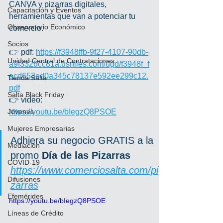
CANVA y pizarras digitales, 
Capacitación y Eventos
herramientas que van a potenciar tu 
Observatorio Económico
comercio.
Socios
👉 pdf: 
https://f3948ffb-9f27-4107-90db-
Unidad Central de Contrataciones
a9f3326cc81a.usrfiles.com/ugd/f3948f_f
acd653ed0a345c78137e592ee299c12.
Tienda Salta
pdf
Salta Black Friday
👉 video: 
Jóvenes
https://youtu.be/bIegzQ8PSOE
Mujeres Empresarias
Adhiera su negocio GRATIS a la 
Mediación
promo 
Día de las Pizarras
COVID-19
https://www.comerciosalta.com/pi
Difusiones
zarras
Efemérides
https://youtu.be/bIegzQ8PSOE
Líneas de Crédito