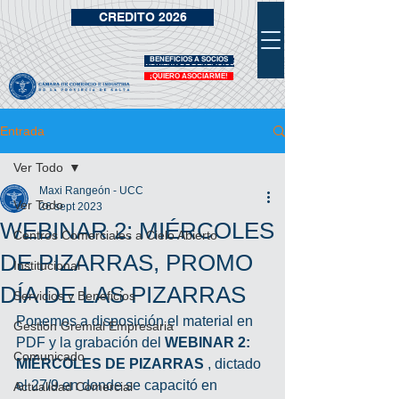
CREDITO 2026
BENEFICIOS A SOCIOS
VIDRIERA DE BENEFICIOS
¡QUIERO ASOCIARME!
Entrada
Ver Todo
Maxi Rangeón - UCC
Ver Todo
26 sept 2023
WEBINAR 2: MIÉRCOLES
Centros Comerciales a Cielo Abierto
DE PIZARRAS, PROMO
Institucional
DÍA DE LAS PIZARRAS
Servicios y Beneficios
Ponemos a disposición el material en 
Gestión Gremial Empresaria
PDF y la grabación del
WEBINAR 2: 
Comunicado
MIÉRCOLES DE PIZARRAS
 , dictado 
el 27/9 en donde se capacitó en 
Actualidad Comercial