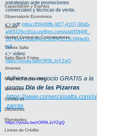
estrategias ante promociones 
Capacitación y Eventos
comerciales y técnicas de venta.
Observatorio Económico
👉 pdf: 
https://f3948ffb-9f27-4107-90db-
Socios
a9f3326cc81a.usrfiles.com/ugd/f3948f_
Unidad Central de Contrataciones
2674a9126a064ce5a3045115c0f4fed0.
pdf
Tienda Salta
👉 video: 
Salta Black Friday
https://youtu.be/rOR9LJvYZgQ
Jóvenes
Adhiera su negocio GRATIS a la 
Mujeres Empresarias
promo 
Día de las Pizarras
Mediación
https://www.comerciosalta.com/pi
COVID-19
zarras
Difusiones
Efemérides
https://youtu.be/rOR9LJvYZgQ
Líneas de Crédito