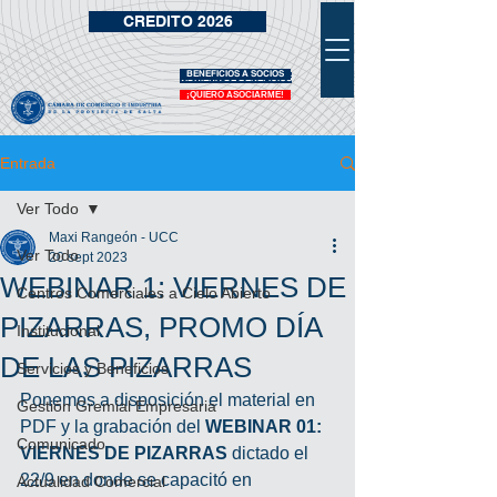
CREDITO 2026
BENEFICIOS A SOCIOS
VIDRIERA DE BENEFICIOS
¡QUIERO ASOCIARME!
Entrada
Ver Todo
Maxi Rangeón - UCC
Ver Todo
20 sept 2023
WEBINAR 1: VIERNES DE
Centros Comerciales a Cielo Abierto
PIZARRAS, PROMO DÍA
Institucional
DE LAS PIZARRAS
Servicios y Beneficios
Ponemos a disposición el material en 
Gestión Gremial Empresaria
PDF y la grabación del 
WEBINAR 01: 
Comunicado
VIERNES DE PIZARRAS
 dictado el 
22/9 en donde se capacitó en 
Actualidad Comercial