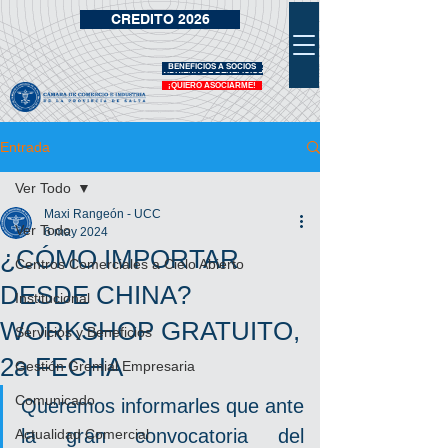
CREDITO 2026
BENEFICIOS A SOCIOS
VIDRIERA DE BENEFICIOS
¡QUIERO ASOCIARME!
Entrada
Ver Todo
Maxi Rangeón - UCC
Ver Todo
6 may 2024
¿CÓMO IMPORTAR
Centros Comerciales a Cielo Abierto
DESDE CHINA?
Institucional
WORKSHOP GRATUITO,
Servicios y Beneficios
2a FECHA
Gestión Gremial Empresaria
Comunicado
Queremos informarles que ante 
la gran convocatoria del 
Actualidad Comercial