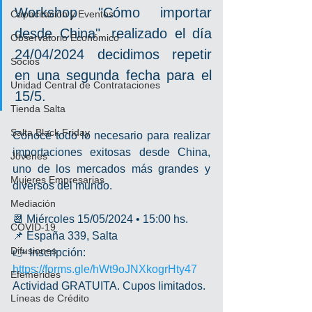
Workshop "Cómo importar 
Capacitación y Eventos
desde China", realizado el día 
Observatorio Económico
24/04/2024 decidimos repetir 
Socios
en una segunda fecha para el 
Unidad Central de Contrataciones
15/5.
Tienda Salta
Salta Black Friday
Conocé todo lo necesario para realizar 
importaciones exitosas desde China, 
Jóvenes
uno de los mercados más grandes y 
Mujeres Empresarias
diversos del mundo.
Mediación
📆 Miércoles 15/05/2024 • 15:00 hs.
COVID-19
📌 España 339, Salta
Difusiones
👉 Inscripción: 
https://forms.gle/hWt9oJNXkogrHty47
Efemérides
Actividad GRATUITA. Cupos limitados.
Líneas de Crédito