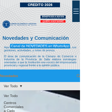
CREDITO 2026
BENEFICIOS A SOCIOS
VIDRIERA DE BENEFICIOS
¡QUIERO ASOCIARME!
Novedades y Comunicación
Canal de NOVEDADES en WhatsApp
Aquí encontrará toda la información sobre la institución, sus
gestiones, actividades, y notas de prensa.
El área de comunicación de la Cámara de Comercio e
Industria de la Provincia de Salta elabora estrategias
orientadas a que la Institución sea vocero del empresariado
provincial y regional frente a la opinión pública.
Novedades
Ver Todo
Ver Todo
Centros
Comerciales
a Cielo